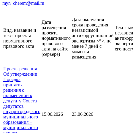
myn_cherem@mail.ru
Дата окончания
Дата
срока проведения
размещения
Текст за
Вид, название и
независимой
проекта
независ
текст проекта
антикоррупционной
нормативного
антикор
нормативного
экспертизы <*>, не
правового
эксперти
правового акта
менее 7 дней с
акта на сайте
его пост
момента
(сервере)
размещения
Проект решения
Об утверждении
Порядка
принятия
решения о
применении к
депутату Совета
депутатов
внутригородского
15.06.2026
23.06.2026
муниципального
образования –
муниципального
округа