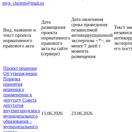
myn_cherem@mail.ru
Дата окончания
Дата
срока проведения
размещения
Текст за
Вид, название и
независимой
проекта
независ
текст проекта
антикоррупционной
нормативного
антикор
нормативного
экспертизы <*>, не
правового
эксперти
правового акта
менее 7 дней с
акта на сайте
его пост
момента
(сервере)
размещения
Проект решения
Об утверждении
Порядка
принятия
решения о
применении к
депутату Совета
депутатов
внутригородского
15.06.2026
23.06.2026
муниципального
образования –
муниципального
округа