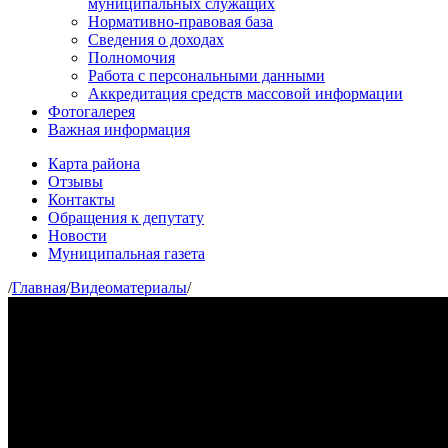
муниципальных служащих
Нормативно-правовая база
Сведения о доходах
Полномочия
Работа с персональными данными
Аккредитация средств массовой информации
Фотогалерея
Важная информация
Карта района
Отзывы
Контакты
Обращения к депутату
Новости
Муниципальная газета
/
Главная
/
Видеоматериалы
/