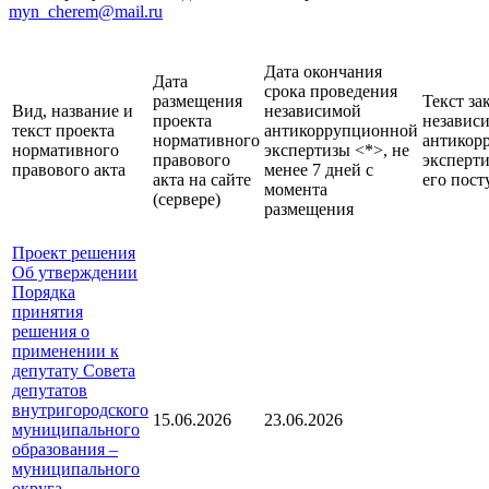
myn_cherem@mail.ru
Дата окончания
Дата
срока проведения
размещения
Текст за
Вид, название и
независимой
проекта
независ
текст проекта
антикоррупционной
нормативного
антикор
нормативного
экспертизы <*>, не
правового
эксперти
правового акта
менее 7 дней с
акта на сайте
его пост
момента
(сервере)
размещения
Проект решения
Об утверждении
Порядка
принятия
решения о
применении к
депутату Совета
депутатов
внутригородского
15.06.2026
23.06.2026
муниципального
образования –
муниципального
округа