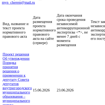
myn_cherem@mail.ru
Дата окончания
Дата
срока проведения
размещения
Текст за
Вид, название и
независимой
проекта
независ
текст проекта
антикоррупционной
нормативного
антикор
нормативного
экспертизы <*>, не
правового
эксперти
правового акта
менее 7 дней с
акта на сайте
его пост
момента
(сервере)
размещения
Проект решения
Об утверждении
Порядка
принятия
решения о
применении к
депутату Совета
депутатов
внутригородского
15.06.2026
23.06.2026
муниципального
образования –
муниципального
округа