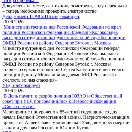
Искра пробежала
Документы на месте, сантехнику осмотрели, воду перекрыли
– теперь необходимо проверить электричество
Департамент ГОЧСиПБ информирует
26.06.2026
Министр внутренних дел Российской Федерации генерал
полиции Российской Федерации Владимир Колокольцев
наградил сотрудников патрульно-постовой службы полиции
ОМВД России по району Северное Бутово г. Москвы
Министр внутренних дел Российской Федерации генерал
полиции Российской Федерации Владимир Колокольцев
наградил сотрудников патрульно-постовой службы полиции
ОМВД России по району Северное Бутово г. Москвы
старшего сержанта полиции Сергея Капустина и лейтенанта
полиции Данилу Мишарина медалями МВД России «За
смелость во имя спасения»
УВД информирует
26.06.2026
В День памяти и скорби полиция ЮЗАО и Общественный
совет при УВД присоединились к Всероссийской акции
«Свеча памяти»
Мероприятие приурочено к 85-летней годовщине со дня
начала Великой Отечественной войны. Патриотическая акция
прошла на Аллее Славы у мемориала «Ушедшим в бессмертие
сынам и дочерям России» в Южном Бутове