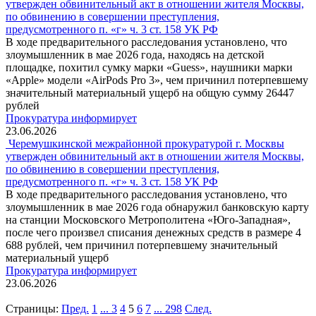
утвержден обвинительный акт в отношении жителя Москвы,
по обвинению в совершении преступления,
предусмотренного п. «г» ч. 3 ст. 158 УК РФ
В ходе предварительного расследования установлено, что
злоумышленник в мае 2026 года, находясь на детской
площадке, похитил сумку марки «Guess», наушники марки
«Apple» модели «AirPods Pro 3», чем причинил потерпевшему
значительный материальный ущерб на общую сумму 26447
рублей
Прокуратура информирует
23.06.2026
Черемушкинской межрайонной прокуратурой г. Москвы
утвержден обвинительный акт в отношении жителя Москвы,
по обвинению в совершении преступления,
предусмотренного п. «г» ч. 3 ст. 158 УК РФ
В ходе предварительного расследования установлено, что
злоумышленник в мае 2026 года обнаружил банковскую карту
на станции Московского Метрополитена «Юго-Западная»,
после чего произвел списания денежных средств в размере 4
688 рублей, чем причинил потерпевшему значительный
материальный ущерб
Прокуратура информирует
23.06.2026
Страницы:
Пред.
1
...
3
4
5
6
7
...
298
След.