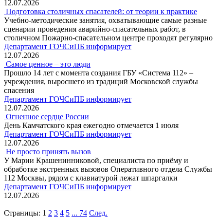
12.07.2026
Подготовка столичных спасателей: от теории к практике
Учебно-методические занятия, охватывающие самые разные
сценарии проведения аварийно-спасательных работ, в
столичном Пожарно-спасательном центре проходят регулярно
Департамент ГОЧСиПБ информирует
12.07.2026
Самое ценное – это люди
Прошло 14 лет с момента создания ГБУ «Система 112» –
учреждения, выросшего из традиций Московской службы
спасения
Департамент ГОЧСиПБ информирует
12.07.2026
Огненное сердце России
День Камчатского края ежегодно отмечается 1 июля
Департамент ГОЧСиПБ информирует
12.07.2026
Не просто принять вызов
У Марии Крашенинниковой, специалиста по приёму и
обработке экстренных вызовов Оперативного отдела Службы
112 Москвы, рядом с клавиатурой лежат шпаргалки
Департамент ГОЧСиПБ информирует
12.07.2026
Страницы:
1
2
3
4
5
...
74
След.