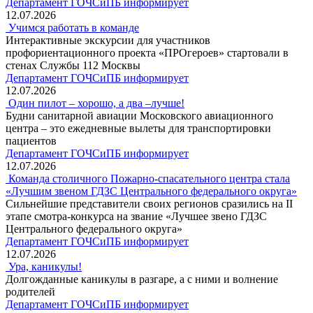
Департамент ГОЧСиПБ информирует
12.07.2026
Учимся работать в команде
Интерактивные экскурсии для участников
профориентационного проекта «ПРОгероев» стартовали в
стенах Службы 112 Москвы
Департамент ГОЧСиПБ информирует
12.07.2026
Один пилот – хорошо, а два –лучше!
Будни санитарной авиации Московского авиационного
центра – это ежедневные вылеты для транспортировки
пациентов
Департамент ГОЧСиПБ информирует
12.07.2026
Команда столичного Пожарно-спасательного центра стала
«Лучшим звеном ГДЗС Центрального федерального округа»
Сильнейшие представители своих регионов сразились на II
этапе смотра-конкурса на звание «Лучшее звено ГДЗС
Центрального федерального округа»
Департамент ГОЧСиПБ информирует
12.07.2026
Ура, каникулы!
Долгожданные каникулы в разгаре, а с ними и волнение
родителей
Департамент ГОЧСиПБ информирует