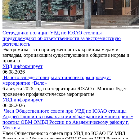
Сотрудники полиции УВД по ЮЗАО столицы
предупреждают об ответственности за экстремистскую
деятельность
Экстремизм – это приверженность к крайним мерам и
взглядам, отрицающим существующие в обществе нормы и
правила
УВД информирует
06.08.2026
На юго-западе столицы автоинспекторы проведут
мероприятие «Вело»
6 августа 2026 года на территории ЮЗАО г. Москвы будет
проведено профилактическое мероприятие
УВД информирует
06.08.2026
Член Общественного совета при УВД по ЮЗАО столицы
Андрей Гришин в рамках акции «Гражданский мониторинг»
посетил ОВМ ОМВД России по Академическому району г.
Москвы
Член Общественного совета при УВД по ЮЗАО ГУ МВД
России по г. Москве посетил ОВМ Отдела МВД России по