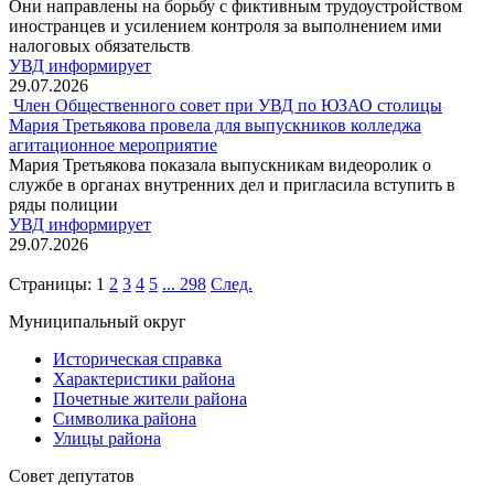
Они направлены на борьбу с фиктивным трудоустройством
иностранцев и усилением контроля за выполнением ими
налоговых обязательств
УВД информирует
29.07.2026
Член Общественного совет при УВД по ЮЗАО столицы
Мария Третьякова провела для выпускников колледжа
агитационное мероприятие
Мария Третьякова показала выпускникам видеоролик о
службе в органах внутренних дел и пригласила вступить в
ряды полиции
УВД информирует
29.07.2026
Страницы:
1
2
3
4
5
...
298
След.
Муниципальный округ
Историческая справка
Характеристики района
Почетные жители района
Символика района
Улицы района
Совет депутатов