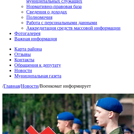
муниципальных служащих
Нормативно-правовая база
Сведения о доходах
Полномочия
Работа с персональными данными
Аккредитация средств массовой информации
Фотогалерея
Важная информация
Карта района
Отзывы
Контакты
Обращения к депутату
Новости
Муниципальная газета
/
Главная
/
Новости
/
Военкомат информирует