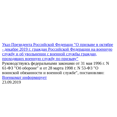
Указ Президента Российской Федераци "О призыве в октябре
- декабре 2019 г. граждан Российской Федерации на военную
службу и об увольнении с военной службы граждан,
проходящих военную службу по призыву"
Руководствуясь федеральными законами от 31 мая 1996 г. N
61-ФЗ "Об обороне" и от 28 марта 1998 г. N 53-Ф3 "О
воинской обязанности и военной службе", постановляю:
Военкомат информирует
23.09.2019