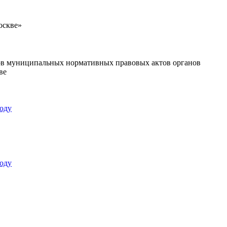
оскве»
ов муниципальных нормативных правовых актов органов
ве
оду
оду