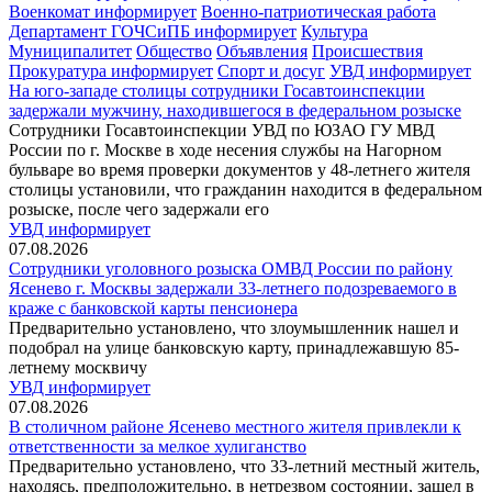
Военкомат информирует
Военно-патриотическая работа
Департамент ГОЧСиПБ информирует
Культура
Муниципалитет
Общество
Объявления
Происшествия
Прокуратура информирует
Спорт и досуг
УВД информирует
На юго-западе столицы сотрудники Госавтоинспекции
задержали мужчину, находившегося в федеральном розыске
Сотрудники Госавтоинспекции УВД по ЮЗАО ГУ МВД
России по г. Москве в ходе несения службы на Нагорном
бульваре во время проверки документов у 48-летнего жителя
столицы установили, что гражданин находится в федеральном
розыске, после чего задержали его
УВД информирует
07.08.2026
Сотрудники уголовного розыска ОМВД России по району
Ясенево г. Москвы задержали 33-летнего подозреваемого в
краже с банковской карты пенсионера
Предварительно установлено, что злоумышленник нашел и
подобрал на улице банковскую карту, принадлежавшую 85-
летнему москвичу
УВД информирует
07.08.2026
В столичном районе Ясенево местного жителя привлекли к
ответственности за мелкое хулиганство
Предварительно установлено, что 33-летний местный житель,
находясь, предположительно, в нетрезвом состоянии, зашел в