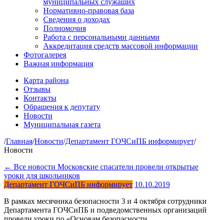
муниципальных служащих
Нормативно-правовая база
Сведения о доходах
Полномочия
Работа с персональными данными
Аккредитация средств массовой информации
Фотогалерея
Важная информация
Карта района
Отзывы
Контакты
Обращения к депутату
Новости
Муниципальная газета
/
Главная
/
Новости
/
Департамент ГОЧСиПБ информирует
/
Новости
← Все новости
Московские спасатели провели открытые
уроки для школьников
Департамент ГОЧСиПБ информирует
10.10.2019
В рамках месячника безопасности 3 и 4 октября сотрудники
Департамента ГОЧСиПБ и подведомственных организаций
провели уроки по «Основам безопасности