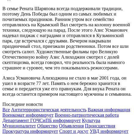
В семье Рената Шаряпова всегда поддерживали традиции,
поэтому День Победы был одним из самых любимых и
почитаемых праздников. Ранним утром все семейство
отправлялось на Крымский Вал смотреть на колонну военной
техники, следующую на парад. После этого Азис Усманович
надевал пиджак с наградами и отправлялся в Кузьминский
парк, где встречался с друзьями. Вечером накрывали
праздничный стол, приезжали родственники. Потом все шли
смотреть салют. Художественные фильмы про Великую
Отечественную войну Азис Алиходжин смотрел с долей
скептицизма, всегда говорил, что реальность была намного
страшнее и суровее, чем это показывалось режиссерами.
Азиса Усмановича Алиходжина не стало в мае 2001 года, он
ушел в возрасте 77 лет. Память о нем бережно хранится в
семье и передается уже его правнукам. Для внука Рената он
всегда останется примером настоящего мужчины и семьянина.
Последние новости
Все
Антитеррористическая деятельность
Важная информация
Военкомат информирует
Военно-патриотическая работа
Департамент ГОЧСиПБ информирует
Культура
Муниципалитет
Общество
Объявления
Происшествия
Прокуратура информирует
Спорт и досуг
УВД информирует