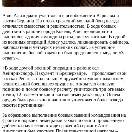
Азис Алиходжин участвовал в освобождении Варшавы и
взятии Берлина. На полях сражений молодой боец всегда
отличался смелостью и решительностью. В ходе боевых
действий в районе города Ковель, Азис неоднократно
выполнял задания командира роты, рискуя жизнью. В одной
из военных операций Азису удалось ликвидировать снайпера,
наблюдателя и четверых немецких солдат. За успешное
выполнение боевой задачи он был представлен к медали «За
отвагу».
«В ходе другой военной операции в районе сел
Хейнрихсдорф, Пакулент и Брешерхайре, ‑‑ продолжает свой
рассказ Ренат, ‑‑ под сильным оружейно-пулеметным огнем,
решительный боец вывез орудие на открытую огневую
позицию и помог боевому расчету уничтожить три огневых
точки, 12 пулеметчиков и восемь немецких солдат. Огнем
орудия было рассеяно и частично уничтожено более взвода
пехоты противника».
За образцовое выполнение боевых заданий командования на
фронте в борьбе с немецкими захватчиками и проявленную
доблесть и мужество в ходе сражений сержант Азис
Алиходжин был удостоен Правительственной награды ‑‑