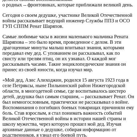
о родных ‑‑ фронтовиках, которые приближали великий день.
Сегодня о своем дедушке, участнике Великой Отечественной
войны рассказывает ведущий инженер Службы ППЗ и ОСО
ГУП СППМ Ренат Шаряпов.
Самые любимые часы в жизни маленького мальчика Рената
Шаряпова – это было время, проведенное с делом. В эти
драгоценные минуты малыш впитывал знания, которыми
передавал ему дед. С упованием он рассказывал, как по
свисту или трелям птиц, он их узнавал. О каждой мог
рассказывать часами. Такие энциклопедические знания он
принес из своей юности, когда изучал мир.
«Мой дед, Азис Алиходжин, родился 15 августа 1923 года в
селе Петряксы, ныне Пильнинский район Нижегородской
области, в многодетной семье, где воспитывалось шестеро
детей, дедушка был самым старшим, ‑‑ рассказывает Ренат. Он
был немногословным, практически не рассказывал о войне.
Воспоминания о погибших боевых товарищах причиняли ему
боль. Став взрослым, я стал понимать важность событий
Великой Отечественной войны в истории нашей страны и
школу мужества, через которую прошел мой дед. Изучая
архивные данные о дедушке, собирая информацию от
родственников, я узнал его боевой путь.