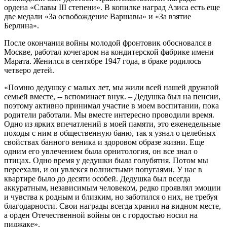
ордена «Славы III степени». В копилке наград Азиса есть еще
две медали «За освобождение Варшавы» и «За взятие
Берлина».
После окончания войны молодой фронтовик обосновался в
Москве, работал кочегаром на кондитерской фабрике имени
Марата. Женился в сентябре 1947 года, в браке родилось
четверо детей.
«Помню дедушку с малых лет, мы жили всей нашей дружной
семьей вместе, ‑‑ вспоминает внук. – Дедушка был на пенсии,
поэтому активно принимал участие в моем воспитании, пока
родители работали. Мы вместе интересно проводили время.
Одно из ярких впечатлений в моей памяти, это еженедельные
походы с ним в общественную баню, так я узнал о целебных
свойствах банного веника и здоровом образе жизни. Еще
одним его увлечением была орнитология, он все знал о
птицах. Одно время у дедушки была голубятня. Потом мы
переехали, и он увлекся волнистыми попугаями. У нас в
квартире было до десяти особей. Дедушка был всегда
аккуратным, независимым человеком, редко проявлял эмоции
и чувства к родным и близким, но заботился о них, не требуя
благодарности. Свои награды всегда хранил на видном месте,
а орден Отечественной войны он с гордостью носил на
пиджаке».