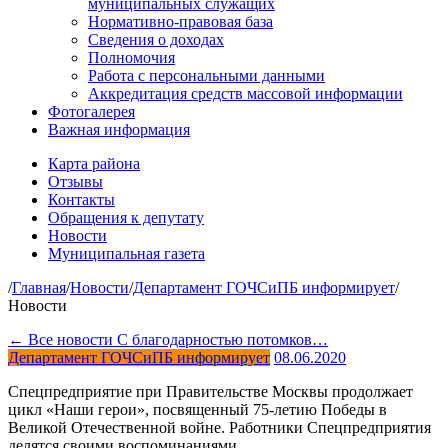
муниципальных служащих
Нормативно-правовая база
Сведения о доходах
Полномочия
Работа с персональными данными
Аккредитация средств массовой информации
Фотогалерея
Важная информация
Карта района
Отзывы
Контакты
Обращения к депутату
Новости
Муниципальная газета
/
Главная
/
Новости
/
Департамент ГОЧСиПБ информирует
/
Новости
← Все новости
С благодарностью потомков…
Департамент ГОЧСиПБ информирует
08.06.2020
Спецпредприятие при Правительстве Москвы продолжает
цикл «Наши герои», посвященный 75-летию Победы в
Великой Отечественной войне. Работники Спецпредприятия
делятся своими воспоминаниями