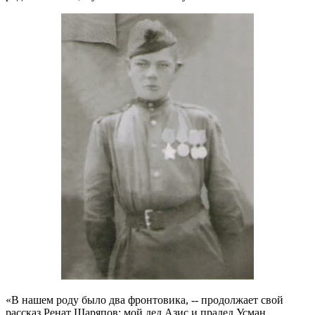
«В нашем роду было два фронтовика, ‑‑ продолжает свой
рассказ Ренат Шаряпов: мой дед Азис и прадед Усман