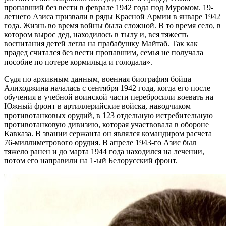
пропавший без вести в феврале 1942 года под Муромом. 19-
летнего Азиса призвали в ряды Красной Армии в январе 1942
года. Жизнь во время войны была сложной. В то время село, в
котором вырос дед, находилось в тылу и, вся тяжесть
воспитания детей легла на прабабушку Майтаб. Так как
прадед считался без вести пропавшим, семья не получала
пособие по потере кормильца и голодала».
Судя по архивным данным, военная биография бойца
Алиходжина началась с сентября 1942 года, когда его после
обучения в учебной воинской части перебросили воевать на
Южный фронт в артиллерийские войска, наводчиком
противотанковых орудий, в 123 отдельную истребительную
противотанковую дивизию, которая участвовала в обороне
Кавказа. В звании сержанта он являлся командиром расчета
76-миллиметрового орудия. В апреле 1943-го Азис был
тяжело ранен и до марта 1944 года находился на лечении,
потом его направили на 1-ый Белорусский фронт.