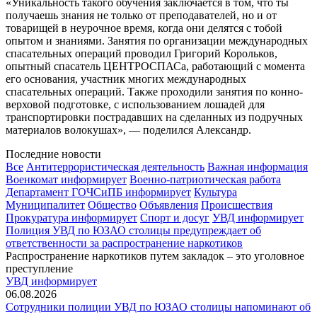
«Уникальность такого обучения заключается в том, что ты
получаешь знания не только от преподавателей, но и от
товарищей в неурочное время, когда они делятся с тобой
опытом и знаниями. Занятия по организации международных
спасательных операций проводил Григорий Корольков,
опытный спасатель ЦЕНТРОСПАСа, работающий с момента
его основания, участник многих международных
спасательных операций. Также проходили занятия по конно-
верховой подготовке, с использованием лошадей для
транспортировки пострадавших на сделанных из подручных
материалов волокушах», — поделился Александр.
Последние новости
Все
Антитеррористическая деятельность
Важная информация
Военкомат информирует
Военно-патриотическая работа
Департамент ГОЧСиПБ информирует
Культура
Муниципалитет
Общество
Объявления
Происшествия
Прокуратура информирует
Спорт и досуг
УВД информирует
Полиция УВД по ЮЗАО столицы предупреждает об
ответственности за распространение наркотиков
Распространение наркотиков путем закладок – это уголовное
преступление
УВД информирует
06.08.2026
Сотрудники полиции УВД по ЮЗАО столицы напоминают об