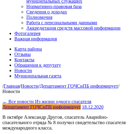
муниципальных служащих
Нормативно-правовая база
Сведения о доходах
Полномочия
Работа с персональными данными
Аккредитация средств массовой информации
Фотогалерея
Важная информация
Карта района
Отзывы
Контакты
Обращения к депутату
Новости
Муниципальная газета
/
Главная
/
Новости
/
Департамент ГОЧСиПБ информирует
/
Новости
← Все новости
Из жизни одного спасателя
Департамент ГОЧСиПБ информирует
18.12.2020
В октябре Александр Другов, спасатель Аварийно-
спасательного отряда № 8 получил свидетельство спасателя
международного класса.