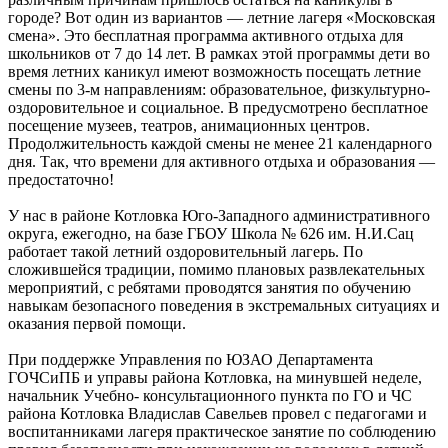
городе? Вот один из вариантов — летние лагеря «Московская
смена». Это бесплатная программа активного отдыха для
школьников от 7 до 14 лет. В рамках этой программы дети во
время летних каникул имеют возможность посещать летние
смены по 3-м направлениям: образовательное, физкультурно-
оздоровительное и социальное. В предусмотрено бесплатное
посещение музеев, театров, анимационных центров.
Продолжительность каждой смены не менее 21 календарного
дня. Так, что времени для активного отдыха и образования —
предостаточно!
У нас в районе Котловка Юго-Западного административного
округа, ежегодно, на базе ГБОУ Школа № 626 им. Н.И.Сац
работает такой летний оздоровительный лагерь. По
сложившейся традиции, помимо плановых развлекательных
мероприятий, с ребятами проводятся занятия по обучению
навыкам безопасного поведения в экстремальных ситуациях и
оказания первой помощи.
При поддержке Управления по ЮЗАО Департамента
ГОЧСиПБ и управы района Котловка, на минувшей неделе,
начальник Учебно- консультационного пункта по ГО и ЧС
района Котловка Владислав Савельев провел с педагогами и
воспитанниками лагеря практическое занятие по соблюдению