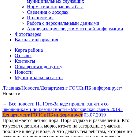
муниципальных служащих
Нормативно-правовая база
Сведения о доходах
Полномочия
Работа с персональными данными
Аккредитация средств массовой информации
Фотогалерея
Важная информация
Карта района
Отзывы
Контакты
Обращения к депутату
Новости
Муниципальная газета
/
Главная
/
Новости
/
Департамент ГОЧСиПБ информирует
/
Новости
← Все новости
На Юго-Западе прошли занятия со
школьниками по безопасности «Московская смена-2019»
Департамент ГОЧСиПБ информирует
03.07.2019
Продолжается летняя пора. Пора отдыха и развлечений. Кто-
то уехал с детьми к морю, кто-то на загородные участки,
поближе к лесу и воде. А что делать тем ребятам, которым по
различным причинам пришлось остаться на каникулы в