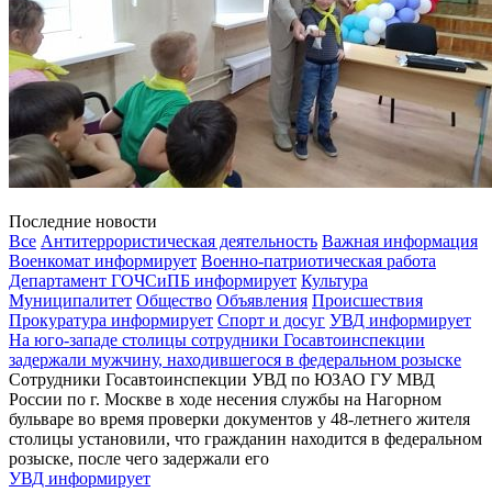
Последние новости
Все
Антитеррористическая деятельность
Важная информация
Военкомат информирует
Военно-патриотическая работа
Департамент ГОЧСиПБ информирует
Культура
Муниципалитет
Общество
Объявления
Происшествия
Прокуратура информирует
Спорт и досуг
УВД информирует
На юго-западе столицы сотрудники Госавтоинспекции
задержали мужчину, находившегося в федеральном розыске
Сотрудники Госавтоинспекции УВД по ЮЗАО ГУ МВД
России по г. Москве в ходе несения службы на Нагорном
бульваре во время проверки документов у 48-летнего жителя
столицы установили, что гражданин находится в федеральном
розыске, после чего задержали его
УВД информирует