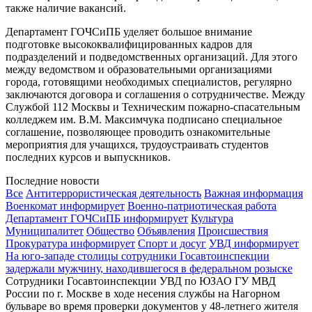
также наличие вакансий.
Департамент ГОЧСиПБ уделяет большое внимание
подготовке высококвалифицированных кадров для
подразделений и подведомственных организаций. Для этого
между ведомством и образовательными организациями
города, готовящими необходимых специалистов, регулярно
заключаются договора и соглашения о сотрудничестве. Между
Службой 112 Москвы и Техническим пожарно-спасательным
колледжем им. В.М. Максимчука подписано специальное
соглашение, позволяющее проводить ознакомительные
мероприятия для учащихся, трудоустраивать студентов
последних курсов и выпускников.
Последние новости
Все
Антитеррористическая деятельность
Важная информация
Военкомат информирует
Военно-патриотическая работа
Департамент ГОЧСиПБ информирует
Культура
Муниципалитет
Общество
Объявления
Происшествия
Прокуратура информирует
Спорт и досуг
УВД информирует
На юго-западе столицы сотрудники Госавтоинспекции
задержали мужчину, находившегося в федеральном розыске
Сотрудники Госавтоинспекции УВД по ЮЗАО ГУ МВД
России по г. Москве в ходе несения службы на Нагорном
бульваре во время проверки документов у 48-летнего жителя