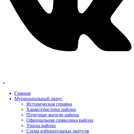
×
Главная
Муниципальный округ
Историческая справка
Характеристики района
Почетные жители района
Официальная символика района
Улицы района
Схема избирательных округов