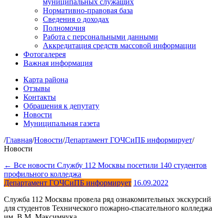
муниципальных служащих
Нормативно-правовая база
Сведения о доходах
Полномочия
Работа с персональными данными
Аккредитация средств массовой информации
Фотогалерея
Важная информация
Карта района
Отзывы
Контакты
Обращения к депутату
Новости
Муниципальная газета
/
Главная
/
Новости
/
Департамент ГОЧСиПБ информирует
/
Новости
← Все новости
Службу 112 Москвы посетили 140 студентов
профильного колледжа
Департамент ГОЧСиПБ информирует
16.09.2022
Служба 112 Москвы провела ряд ознакомительных экскурсий
для студентов Технического пожарно-спасательного колледжа
им. В.М. Максимчука.