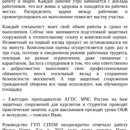
работу и людей. Каждое рабочее утро начинается с доклада
работников, что все живы и здоровы и находятся на рабочих
местах. Распределить задачи между рабочими и
проконтролировать их выполнение помогает мастер участка.
Каждый специалист знает свой объем работы и сроки ее
выполнения. Сейчас они занимаются подготовкой защитных
сооружений к отопительному сезону и комплексной оценке.
Незаметный на первый взгляд процесс не останавливался ни
на минуту. Комплексная оценка осуществляется один раз в
три года, поэтому в ежедневном режиме работники трудятся,
невзирая на разные ограничения, даже связанные с
карантином. Заслуга сотрудников в том, что они ответственно
и добросовестно выполняют свои профессиональные
обязанности, внося посильный вклад в сохранение
безопасности москвичей. А еще защитные сооружения
гражданской обороны все чаще используют, как обучающую
площадку.
‑‑ Ежегодно преподаватели АГПС МЧС России на базе
защитных сооружений для курсантов и студентов проводят
практические занятия, а для школьников проходят уроки ОБЖ
и экскурсии, ‑‑ пояснил Иван.
Руководство ГУП СППМ неоднократно отмечало работу
Ивана Опри. Так в 2015 году, глава управы Ново-