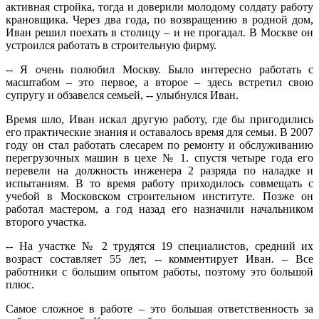
активная стройка, тогда и доверили молодому солдату работу
крановщика. Через два года, по возвращению в родной дом,
Иван решил поехать в столицу – и не прогадал. В Москве он
устроился работать в строительную фирму.
‑‑ Я очень полюбил Москву. Было интересно работать с
масштабом – это первое, а второе – здесь встретил свою
супругу и обзавелся семьей, ‑‑ улыбнулся Иван.
Время шло, Иван искал другую работу, где бы пригодились
его практические знания и оставалось время для семьи. В 2007
году он стал работать слесарем по ремонту и обслуживанию
перегрузочных машин в цехе № 1. спустя четыре года его
перевели на должность инженера 2 разряда по наладке и
испытаниям. В то время работу приходилось совмещать с
учебой в Московском строительном институте. Позже он
работал мастером, а год назад его назначили начальником
второго участка.
‑‑ На участке № 2 трудятся 19 специалистов, средний их
возраст составляет 55 лет, ‑‑ комментирует Иван. – Все
работники с большим опытом работы, поэтому это большой
плюс.
Самое сложное в работе – это большая ответственность за