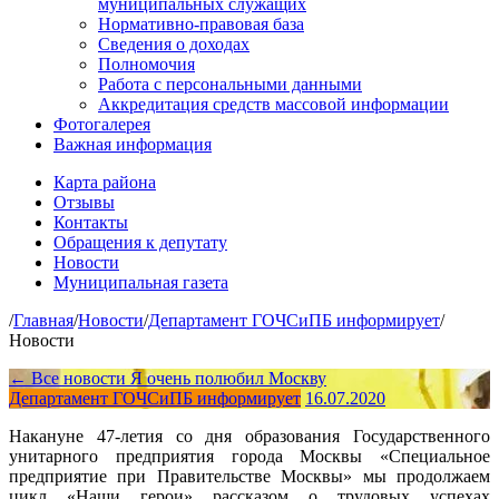
муниципальных служащих
Нормативно-правовая база
Сведения о доходах
Полномочия
Работа с персональными данными
Аккредитация средств массовой информации
Фотогалерея
Важная информация
Карта района
Отзывы
Контакты
Обращения к депутату
Новости
Муниципальная газета
/
Главная
/
Новости
/
Департамент ГОЧСиПБ информирует
/
Новости
← Все новости
Я очень полюбил Москву
Департамент ГОЧСиПБ информирует
16.07.2020
Накануне 47-летия со дня образования Государственного
унитарного предприятия города Москвы «Специальное
предприятие при Правительстве Москвы» мы продолжаем
цикл «Наши герои» рассказом о трудовых успехах