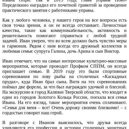
Переделкино наградил его почетной грамотой за проведение
практического занятия с работниками управы.
Как у любого человека, у нашего героя на все вопросы есть
своя точка зрения, и он ее всегда отстаивает. Личностные
качества, такие как коммуникабельность, активность и
решительность помогают справиться с любой трудной
задачей. Иван уверен, что во всем должно быть чувство меры
и гармония. Рядом с ним всегда его дружный коллектив и
любимая семья: супруга Галина, дочь Арина и сын Виктор.
Иван отмечает, что на самые интересные культурно-массовые
мероприятия, которые проводит Профком СППМ, он всегда
приглашает семью. В 2019 году это были спортивные
соревнования по лову рыбы на столичных «Каскадных
прудах», куда Иван брал сына. Витя на тех соревнованиях
поймал две форели, за что был награжден удочкой и блесной.
На экскурсию в город Калязин Тверской области, что входит в
один из городов Золотого Кольца России, поехала вся семья
Ивана. На его взгляд, такие мероприятия очень сплачивают.
«Семья для меня – все! Очень дорожу своими близкими! – с
гордостью говорит наш герой.
В разговоре с Иваном выяснилось, что друзья всегда
удивляются его профессии и истории столичных защитных