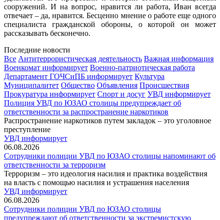
сооружений. И на вопрос, нравится ли работа, Иван всегда
отвечает – да, нравится. Бесценно мнение о работе еще одного
специалиста гражданской обороны, о которой он может
рассказывать бесконечно.
Последние новости
Все
Антитеррористическая деятельность
Важная информация
Военкомат информирует
Военно-патриотическая работа
Департамент ГОЧСиПБ информирует
Культура
Муниципалитет
Общество
Объявления
Происшествия
Прокуратура информирует
Спорт и досуг
УВД информирует
Полиция УВД по ЮЗАО столицы предупреждает об
ответственности за распространение наркотиков
Распространение наркотиков путем закладок – это уголовное
преступление
УВД информирует
06.08.2026
Сотрудники полиции УВД по ЮЗАО столицы напоминают об
ответственности за терроризм
Терроризм – это идеология насилия и практика воздействия
на власть с помощью насилия и устрашения населения
УВД информирует
06.08.2026
Сотрудники полиции УВД по ЮЗАО столицы
предупреждают об ответственности за экстремистскую