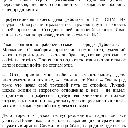
передовиков, лучших специалистах гражданской обороны
Спецпредприятия.
Профессионалы своего дела работают в ГУП СПМ. Их
трудовые биографии отражают весь трудовой путь и верность
своей профессии. Сегодня своей историей делится Иван
Опря, начальник производственного участка № 2.
Иван родился в рабочей семье в городе Дубоссары в
Молдавии. С выбором профессии помог отец, умевший
хорошо строить дома. Часто он брал подрастающего сына с
собой на стройку. Постепенно подросток освоил строительное
дело и решил пойти по стопам отца.
‑‑ Отец привил мне любовь к строительному делу,
инструментам и технике, ‑‑ вспоминает Иван. – Очень рад
тому, что начал свой трудовой путь со стройки. Лучшей
школы жизни и здорового отношения к ней – не видел.
Строитель – профессия, требующая внимания и полной
отдачи, так в жизни и получилось, моя специальность привела
меня в гражданскую оборону, чем я горжусь.
Дело горело в руках целеустремленного парня, он все
успевал. После школы отучился на крановщика и сразу пошел
служить в армию. Служил в стройбате, на родине, где велась