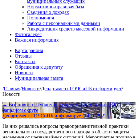
муниципальных служащих
Нормативно-правовая база
Сведения о доходах
Полномочия
Работа с персональными данными
Аккредитация средств массовой информации
Фотогалерея
Важная информация
Карта района
Отзывы
Контакты
Обращения к депутату
Новости
Муниципальная газета
/
Главная
/
Новости
/
Департамент ГОЧСиПБ информирует
/
Новости
← Все новости
Публичные обсуждения прошли в Юго-
Западном округе
Департамент ГОЧСиПБ информирует
14.10.2022
На них решались вопросы правоприменительной практики
регионального государственного надзора в области защиты
населения от чрезвычайных ситуаций. Мероприятие прошло в