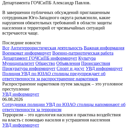
Департамента ГОЧСиПБ Александр Павлов.
В завершении публичных обсуждений приглашенным
сотрудникам Юго-Западного округа разъяснили, какие
нарушения обязательных требований в области защиты
населения и территорий от чрезвычайных ситуаций
встречаются чаще.
Последние новости
Все
Антитеррористическая деятельность
Важная информация
Военкомат информирует
Военно-патриотическая работа
Департамент ГОЧСиПБ информирует
Культура
Муниципалитет
Общество
Объявления
Происшествия
Прокуратура информирует
Спорт и досуг
УВД информирует
Полиция УВД по ЮЗАО столицы предупреждает об
ответственности за распространение наркотиков
Распространение наркотиков путем закладок – это уголовное
преступление
УВД информирует
06.08.2026
Сотрудники полиции УВД по ЮЗАО столицы напоминают об
ответственности за терроризм
Терроризм – это идеология насилия и практика воздействия
на власть с помощью насилия и устрашения населения
УВД информирует