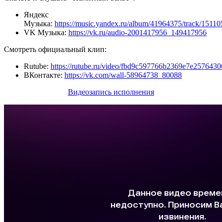
Яндекс
Музыка:
https://music.yandex.ru/album/41964375/track/1511
VK Музыка:
https://vk.ru/audio-2001417956_149417956
Смотреть официальный клип:
Rutube:
https://rutube.ru/video/fbd9c597766b2369e7e2576430
ВКонтакте:
https://vk.com/wall-58964738_80088
Видеозапись исполнения