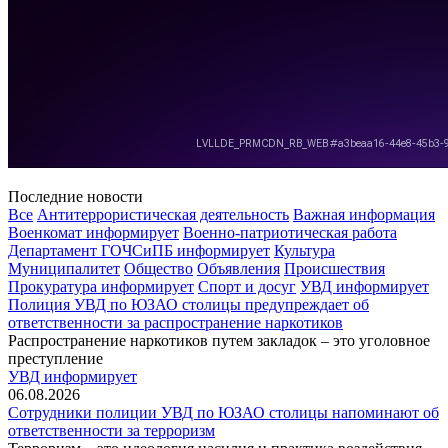
Последние новости
Все
Антитеррористическая деятельность
Важная информация
Военкомат информирует
Военно-патриотическая работа
Департамент ГОЧСиПБ информирует
Культура
Муниципалитет
Общество
Объявления
Происшествия
Прокуратура информирует
Спорт и досуг
УВД информирует
Полиция УВД по ЮЗАО столицы предупреждает об
ответственности за распространение наркотиков
Распространение наркотиков путем закладок – это уголовное
преступление
УВД информирует
06.08.2026
Сотрудники полиции УВД по ЮЗАО столицы напоминают об
ответственности за терроризм