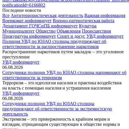
notificationId=6166802
Последние новости
Все
Антитеррористическая деятельность
Важная информация
Военкомат информирует
Военно-патриотическая работа
Департамент ГОЧСиПБ информирует
Культура
Муниципалитет
Общество
Объявления
Происшествия
Прокуратура информирует
Спорт и досуг
УВД информирует
Полиция УВД по ЮЗАО столицы предупреждает об
ответственности за распространение наркотиков
Распространение наркотиков путем закладок – это уголовное
преступление
УВД информирует
06.08.2026
Сотрудники полиции УВД по ЮЗАО столицы напоминают об
ответственности за терроризм
Терроризм – это идеология насилия и практика воздействия
на власть с помощью насилия и устрашения населения
УВД информирует
06.08.2026
Сотрудники полиции УВД по ЮЗАО столицы
предупреждают об ответственности за экстремистскую
деятельность
Экстремизм – это приверженность к крайним мерам и
взглядам, отрицающим существующие в обществе нормы и