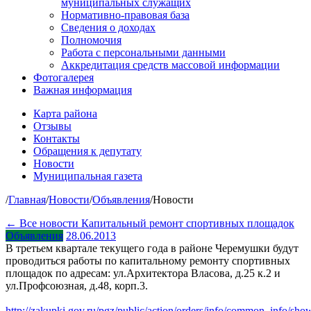
муниципальных служащих
Нормативно-правовая база
Сведения о доходах
Полномочия
Работа с персональными данными
Аккредитация средств массовой информации
Фотогалерея
Важная информация
Карта района
Отзывы
Контакты
Обращения к депутату
Новости
Муниципальная газета
/
Главная
/
Новости
/
Объявления
/
Новости
← Все новости
Капитальный ремонт спортивных площадок
Объявления
28.06.2013
В третьем квартале текущего года в районе Черемушки будут
проводиться работы по капитальному ремонту спортивных
площадок по адресам: ул.Архитектора Власова, д.25 к.2 и
ул.Профсоюзная, д.48, корп.3.
http://zakupki.gov.ru/pgz/public/action/orders/info/common_info/sho