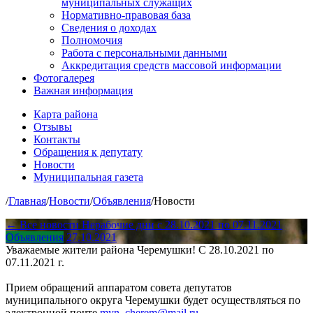
муниципальных служащих
Нормативно-правовая база
Сведения о доходах
Полномочия
Работа с персональными данными
Аккредитация средств массовой информации
Фотогалерея
Важная информация
Карта района
Отзывы
Контакты
Обращения к депутату
Новости
Муниципальная газета
/
Главная
/
Новости
/
Объявления
/
Новости
← Все новости
Нерабочие дни с 28.10.2021 по 07.11.2021
Объявления
27.10.2021
Уважаемые жители района Черемушки! С 28.10.2021 по
07.11.2021 г.
Прием обращений аппаратом совета депутатов
муниципального округа Черемушки будет осуществляться по
электронной почте
myn_cherem@mail.ru