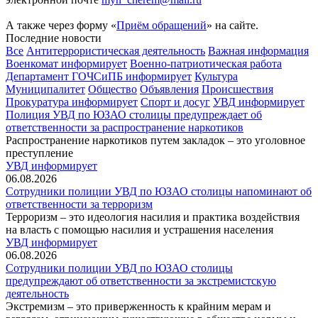
А также через форму «
Приём обращений
» на сайте.
Последние новости
Все
Антитеррористическая деятельность
Важная информация
Военкомат информирует
Военно-патриотическая работа
Департамент ГОЧСиПБ информирует
Культура
Муниципалитет
Общество
Объявления
Происшествия
Прокуратура информирует
Спорт и досуг
УВД информирует
Полиция УВД по ЮЗАО столицы предупреждает об
ответственности за распространение наркотиков
Распространение наркотиков путем закладок – это уголовное
преступление
УВД информирует
06.08.2026
Сотрудники полиции УВД по ЮЗАО столицы напоминают об
ответственности за терроризм
Терроризм – это идеология насилия и практика воздействия
на власть с помощью насилия и устрашения населения
УВД информирует
06.08.2026
Сотрудники полиции УВД по ЮЗАО столицы
предупреждают об ответственности за экстремистскую
деятельность
Экстремизм – это приверженность к крайним мерам и