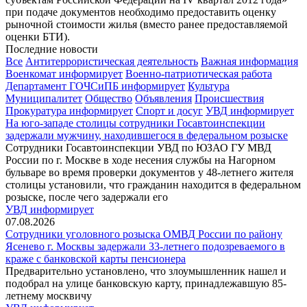
при подаче документов необходимо предоставить оценку
рыночной стоимости жилья (вместо ранее предоставляемой
оценки БТИ).
Последние новости
Все
Антитеррористическая деятельность
Важная информация
Военкомат информирует
Военно-патриотическая работа
Департамент ГОЧСиПБ информирует
Культура
Муниципалитет
Общество
Объявления
Происшествия
Прокуратура информирует
Спорт и досуг
УВД информирует
На юго-западе столицы сотрудники Госавтоинспекции
задержали мужчину, находившегося в федеральном розыске
Сотрудники Госавтоинспекции УВД по ЮЗАО ГУ МВД
России по г. Москве в ходе несения службы на Нагорном
бульваре во время проверки документов у 48-летнего жителя
столицы установили, что гражданин находится в федеральном
розыске, после чего задержали его
УВД информирует
07.08.2026
Сотрудники уголовного розыска ОМВД России по району
Ясенево г. Москвы задержали 33-летнего подозреваемого в
краже с банковской карты пенсионера
Предварительно установлено, что злоумышленник нашел и
подобрал на улице банковскую карту, принадлежавшую 85-
летнему москвичу