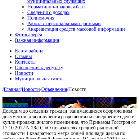
муниципальных служащих
Нормативно-правовая база
Сведения о доходах
Полномочия
Работа с персональными данными
Аккредитация средств массовой информации
Фотогалерея
Важная информация
Карта района
Отзывы
Контакты
Обращения к депутату
Новости
Муниципальная газета
/
Главная
/
Новости
/
Объявления
/
Новости
← Все новости
Отдел опеки, попечительства и патронажа
Объявления
12.08.2013
Доводим до сведения граждан, занимающихся оформлением
документов для получения разрешения на совершение сделки
купли-продажи жилого помещения, что Приказом Госстроя от
17.10.2012 N 28/ГС «О показателях средней рыночной
стоимости 1 квадратного метра общей площади жилья по
субъектам Российской Федерации на IV квартал 2012 года»