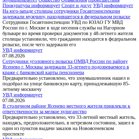
Прокуратура информирует
Спорт и досуг
УВД информирует
На юго-западе столицы сотрудники Госавтоинспекции
задержали мужчину, находившегося в федеральном розыске
Сотрудники Госавтоинспекции УВД по ЮЗАО ГУ МВД
России по г. Москве в ходе несения службы на Нагорном
бульваре во время проверки документов у 48-летнего жителя
столицы установили, что гражданин находится в федеральном
розыске, после чего задержали его
УВД информирует
07.08.2026
Сотрудники уголовного розыска ОМВД России по району
Ясенево г. Москвы задержали 33-летнего подозреваемого в
краже с банковской карты пенсионера
Предварительно установлено, что злоумышленник нашел и
подобрал на улице банковскую карту, принадлежавшую 85-
летнему москвичу
УВД информирует
07.08.2026
В столичном районе Ясенево местного жителя привлекли к
ответственности за мелкое хулиганство
Предварительно установлено, что 33-летний местный житель,
находясь, предположительно, в нетрезвом состоянии, зашел в
один из пунктов выдачи заказов на Новоясеневском
проспекте