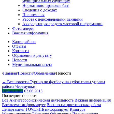
муниципальных служащих
Нормативно-правовая база
Сведения о доходах
Полномочия
Работа с персональными данными
Аккредитация средств массовой информации
Фотогалерея
Важная информация
Карта района
Отзывы
Контакты
Обращения к депутату
Новости
Муниципальная газета
/
Главная
/
Новости
/
Объявления
/
Новости
← Все новости
Турнир по футболу на кубок главы управы
района Черемушки
Объявления
03.06.2015
Последние новости
Все
Антитеррористическая деятельность
Важная информация
Военкомат информирует
Военно-патриотическая работа
Департамент ГОЧСиПБ информирует
Культура
Муниципалитет
Общество
Объявления
Происшествия