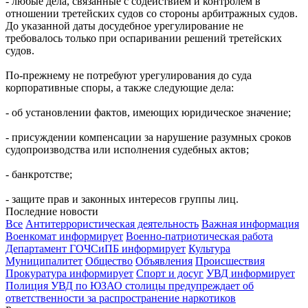
- любые дела, связанные с содействием и контролем в
отношении третейских судов со стороны арбитражных судов.
До указанной даты досудебное урегулирование не
требовалось только при оспаривании решений третейских
судов.
По-прежнему не потребуют урегулирования до суда
корпоративные споры, а также следующие дела:
- об установлении фактов, имеющих юридическое значение;
- присуждении компенсации за нарушение разумных сроков
судопроизводства или исполнения судебных актов;
- банкротстве;
- защите прав и законных интересов группы лиц.
Последние новости
Все
Антитеррористическая деятельность
Важная информация
Военкомат информирует
Военно-патриотическая работа
Департамент ГОЧСиПБ информирует
Культура
Муниципалитет
Общество
Объявления
Происшествия
Прокуратура информирует
Спорт и досуг
УВД информирует
Полиция УВД по ЮЗАО столицы предупреждает об
ответственности за распространение наркотиков