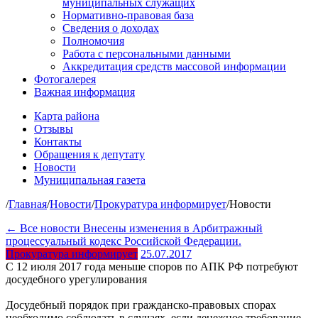
муниципальных служащих
Нормативно-правовая база
Сведения о доходах
Полномочия
Работа с персональными данными
Аккредитация средств массовой информации
Фотогалерея
Важная информация
Карта района
Отзывы
Контакты
Обращения к депутату
Новости
Муниципальная газета
/
Главная
/
Новости
/
Прокуратура информирует
/
Новости
← Все новости
Внесены изменения в Арбитражный
процессуальный кодекс Российской Федерации.
Прокуратура информирует
25.07.2017
С 12 июля 2017 года меньше споров по АПК РФ потребуют
досудебного урегулирования
Досудебный порядок при гражданско-правовых спорах
необходимо соблюдать в случаях, если денежное требование