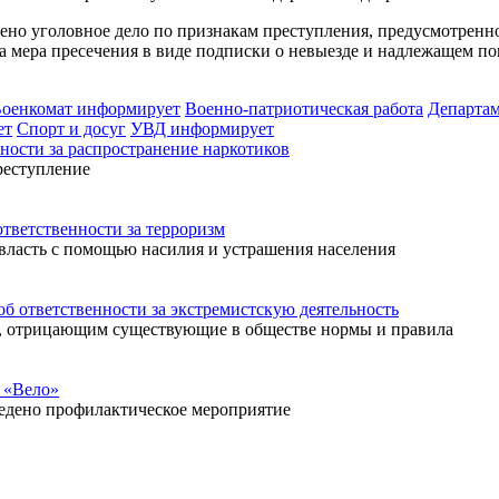
но уголовное дело по признакам преступления, предусмотренн
а мера пресечения в виде подписки о невыезде и надлежащем по
оенкомат информирует
Военно-патриотическая работа
Департа
ет
Спорт и досуг
УВД информирует
ости за распространение наркотиков
реступление
ветственности за терроризм
 власть с помощью насилия и устрашения населения
ответственности за экстремистскую деятельность
м, отрицающим существующие в обществе нормы и правила
 «Вело»
ведено профилактическое мероприятие