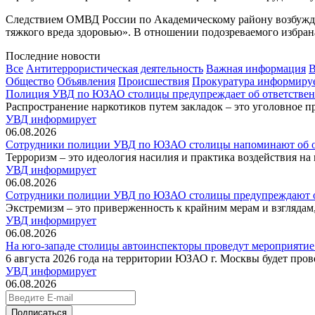
Следствием ОМВД России по Академическому району возбужде
тяжкого вреда здоровью». В отношении подозреваемого избран
Последние новости
Все
Антитеррористическая деятельность
Важная информация
В
Общество
Объявления
Происшествия
Прокуратура информиру
Полиция УВД по ЮЗАО столицы предупреждает об ответственн
Распространение наркотиков путем закладок – это уголовное п
УВД информирует
06.08.2026
Сотрудники полиции УВД по ЮЗАО столицы напоминают об от
Терроризм – это идеология насилия и практика воздействия на
УВД информирует
06.08.2026
Сотрудники полиции УВД по ЮЗАО столицы предупреждают об 
Экстремизм – это приверженность к крайним мерам и взгляда
УВД информирует
06.08.2026
На юго-западе столицы автоинспекторы проведут мероприятие
6 августа 2026 года на территории ЮЗАО г. Москвы будет про
УВД информирует
06.08.2026
Подписаться