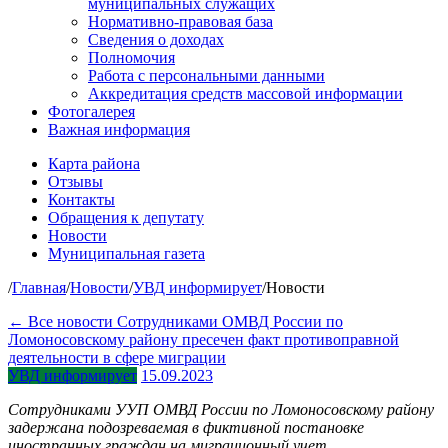
муниципальных служащих
Нормативно-правовая база
Сведения о доходах
Полномочия
Работа с персональными данными
Аккредитация средств массовой информации
Фотогалерея
Важная информация
Карта района
Отзывы
Контакты
Обращения к депутату
Новости
Муниципальная газета
/
Главная
/
Новости
/
УВД информирует
/
Новости
← Все новости
Сотрудниками ОМВД России по
Ломоносовскому району пресечен факт противоправной
деятельности в сфере миграции
УВД информирует
15.09.2023
Сотрудниками УУП ОМВД России по Ломоносовскому району
задержана подозреваемая в фиктивной постановке
иностранных граждан на миграционный учет.