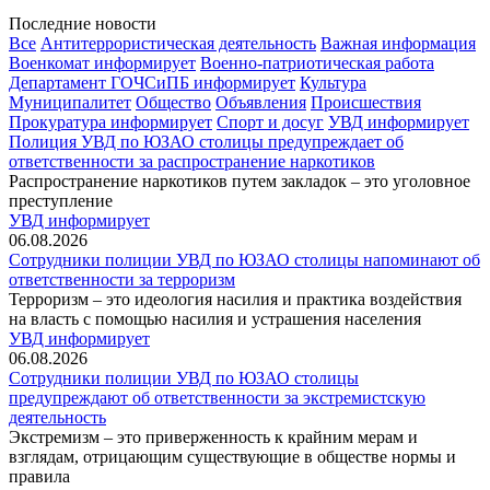
Последние новости
Все
Антитеррористическая деятельность
Важная информация
Военкомат информирует
Военно-патриотическая работа
Департамент ГОЧСиПБ информирует
Культура
Муниципалитет
Общество
Объявления
Происшествия
Прокуратура информирует
Спорт и досуг
УВД информирует
Полиция УВД по ЮЗАО столицы предупреждает об
ответственности за распространение наркотиков
Распространение наркотиков путем закладок – это уголовное
преступление
УВД информирует
06.08.2026
Сотрудники полиции УВД по ЮЗАО столицы напоминают об
ответственности за терроризм
Терроризм – это идеология насилия и практика воздействия
на власть с помощью насилия и устрашения населения
УВД информирует
06.08.2026
Сотрудники полиции УВД по ЮЗАО столицы
предупреждают об ответственности за экстремистскую
деятельность
Экстремизм – это приверженность к крайним мерам и
взглядам, отрицающим существующие в обществе нормы и
правила