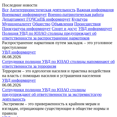
Последние новости
Все
Антитеррористическая деятельность
Важная информация
Военкомат информирует
Военно-патриотическая работа
Департамент ГОЧСиПБ информирует
Культура
Муниципалитет
Общество
Объявления
Происшествия
Прокуратура информирует
Спорт и досуг
УВД информирует
Полиция УВД по ЮЗАО столицы предупреждает об
ответственности за распространение наркотиков
Распространение наркотиков путем закладок – это уголовное
преступление
УВД информирует
06.08.2026
Сотрудники полиции УВД по ЮЗАО столицы напоминают об
ответственности за терроризм
Терроризм – это идеология насилия и практика воздействия
на власть с помощью насилия и устрашения населения
УВД информирует
06.08.2026
Сотрудники полиции УВД по ЮЗАО столицы
предупреждают об ответственности за экстремистскую
деятельность
Экстремизм – это приверженность к крайним мерам и
взглядам, отрицающим существующие в обществе нормы и
правила