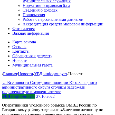
муниципальных служащих
Нормативно-правовая база
Сведения о доходах
Полномочия
Работа с персональными данными
Аккредитация средств массовой информации
Фотогалерея
Важная информация
Карта района
Отзывы
Контакты
Обращения к депутату
Новости
Муниципальная газета
/
Главная
/
Новости
/
УВД информирует
/
Новости
← Все новости
Сотрудники полиции Юго-Западного
административного округа столицы задержали
подозреваемую в мошенничестве
УВД информирует
27.10.2022
Оперативники уголовного розыска ОМВД России по
Гагаринскому району задержали 46-летнюю женщину по
подозрению в хищении денежных средств граждан