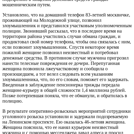
мошенническим путем.
Установлено, что на домашний телефон 83-летней москвичке,
проживающей на Молодежной улице, позвонил
злоумышленник и представился участковым уполномоченным
полиции. Звонивший рассказал, что в последнее время на
территории района участились случаи обмана граждан, и
продиктовал свой номер телефона, чтобы она связалась с ним,
если позвонит злоумышленник. Спустя некоторое время
пожилой женщине позвонил неизвестный и потребовал
денежные средства. В противном случае мужчина пригрозил
нанести телесные повреждения ее дочери. Перепуганная
женщина позвонила лжеучастковому и сообщила о
произошедшем, а тот велел следовать всем указаниям
злоумышленника, что, по его словам, поможет его задержать.
Введенная в заблуждение пенсионерка трижды передала
женщине-курьеру в общей сложности 1,4 миллиона рублей.
Позже потерпевшая поняла, что ее обманули, и обратилась в
полицию.
В результате оперативно-розыскных мероприятий сотрудники
уголовного розыска установили и задержали подозреваемую
на Ленинском проспекте. Ею оказалась 46-летняя женщина.
Женщина пояснила, что ее нанял курьером неизвестный
мужчина и с помощью мессенджера давал адреса и просил