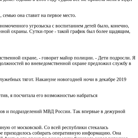
 семью она ставит на первое место.
лномоченного угрозыска с воспитанием детей было, конечно,
енной охраны. Сутки-трое - такой график был более щадящим,
ственной охране, - говорит майор полиции. - Дети подросли. Я
я должностей во вневедомственной охране предложил службу в
лужебных тягот. Накануне новогодней ночи в декабре 2019
отив, я посчитала его возможностью набраться
нов и подразделений МВД России. Так впервые в дежурной
чную от московской. Со всей республики стекалась
гере приходилось собирать оперативную информацию. Она