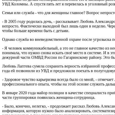
УВД Коломны. А спустя пять лет я перевелась в уголовный ро
Семья или служба - что для женщины главное? Вопрос непросто
- В 2005 году родилась дочь, - рассказывает Любовь Александ
непросто. Фактически выходной был лишь один в неделю. Через
чтобы больше времени быть с детьми.
Однако служба во вневедомственной охране после угрозыска 
- Я человек коммуникабельный, а это не главное качество из 
понимала, что нужно снова искать своё место в системе. И в
дежурной части ОМВД России по Гагаринскому району. Это бы
Любовь Лаптева сумела сохранить верность избранной професс
года ей позвонили из УВД и предложили поехать в полугодову
- Здоровое чувство карьеризма всегда было со мной, - отмеча
профессионального опыта, чтобы на этой основе служить даль
В январе 2020 года майор полиции в качестве специалиста п
части группировки появилась женщина-сотрудница.
- Было, конечно, нелегко, - продолжает рассказ Любовь Алекса
информация, которую нужно было анализировать, систематизир