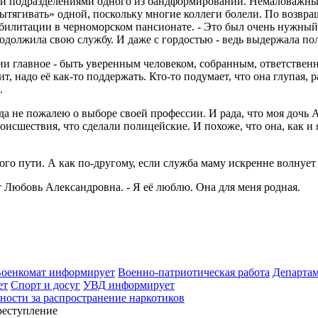
и подразделениями одного из бандформирований. Немаловажный 
вытягивать» одной, поскольку многие коллеги болели. По возвр
билитации в черноморском пансионате. - Это был очень нужный 
одолжила свою службу. И даже с гордостью - ведь выдержала по
ии главное - быть уверенным человеком, собранным, ответстве
 надо её как-то поддержать. Кто-то подумает, что она глупая, р
.
да не пожалею о выборе своей профессии. И рада, что моя дочь 
оисшествия, что сделали полицейские. И похоже, что она, как и я
о пути. А как по-другому, если служба маму искренне волнует 
ует Любовь Александровна. - Я её люблю. Она для меня родная.
оенкомат информирует
Военно-патриотическая работа
Департа
ет
Спорт и досуг
УВД информирует
ости за распространение наркотиков
реступление