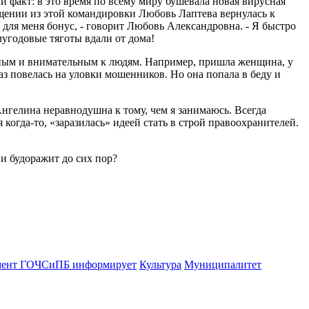
факт: в это время по всему миру бушевала новая вирусная
ащении из этой командировки Любовь Лаптева вернулась к
для меня бонус, - говорит Любовь Александровна. - Я быстро
лугодовые тяготы вдали от дома!
нным и внимательным к людям. Например, пришла женщина, у
аз повелась на уловки мошенников. Но она попала в беду и
Ангелина неравнодушна к тому, чем я занимаюсь. Всегда
 когда-то, «заразилась» идеей стать в строй правоохранителей.
и будоражит до сих пор?
мент ГОЧСиПБ информирует
Культура
Муниципалитет