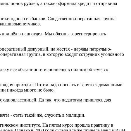
 миллионов рублей, а также оформила кредит и отправила
ники одного из банков. Следственно-оперативная группа
фальшивомонетчиков.
ь пришёл в наш отдел. Мы обязаны зарегистрировать
оперативный дежурный, на местах - наряды патрульно-
перативная группа, в которую входят сотрудник уголовного
ьку все обязанности исполнены в полном объёме, со
, полдня проходит. Потом надо поспать и заняться домашними
ени никогда много не было.
с одноклассницей. Да так, что педагогам пришлось для
ечта - стать такой же, служить в милиции.
огическом институте. На пятом курсе прошла практику в
 доме. Однако в 2000 году судьба всё же привела меня в ИДН