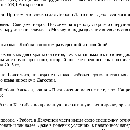
зыск УВД Воскресенска.
й. При том, что служба для Любови Лаптевой - дело всей жизни,
ровна. - Сын уже подрос. Но совмещать работу старшего оперупо
 пару лет я перевелась в Москву, в подразделение вневедомств
показалась Любови слишком размеренной и спокойной.
необходимых для охраны объектов, чем мы занимались во вневедом
 этом мне помог профсоюз, который после очередного сокращени
л 2015 год.
ии. Более того, никогда не пыталась избежать дополнительных с
ю командировку в Дагестан.
ет Любовь Александровна. - Предложение меня не испугало. Напр
ше.
рибыла в Каспийск во временную оперативную группировку орга
ндровна. - Работа в Дежурной части имела свою специфику, отли
овать и так далее. Даже в полевых условиях, в палаточном ла