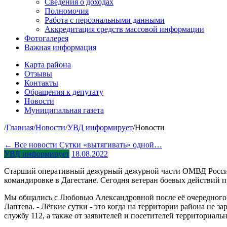
Сведения о доходах
Полномочия
Работа с персональными данными
Аккредитация средств массовой информации
Фотогалерея
Важная информация
Карта района
Отзывы
Контакты
Обращения к депутату
Новости
Муниципальная газета
/
Главная
/
Новости
/
УВД информирует
/
Новости
← Все новости
Сутки «вытягивать» одной…
УВД информирует
18.08.2022
Старший оперативный дежурный дежурной части ОМВД России
командировке в Дагестане. Сегодня ветеран боевых действий 
Мы общались с Любовью Александровной после её очередного с
Лаптева. - Лёгкие сутки - это когда на территории района не 
службу 112, а также от заявителей и посетителей территориаль