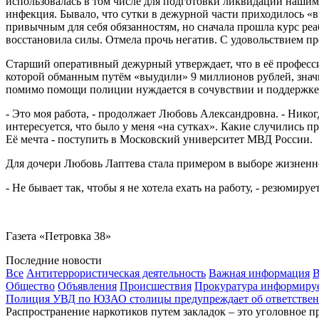
использовалась в том числе для подготовки ликвидации нашим
инфекция. Бывало, что сутки в дежурной части приходилось «
привычным для себя обязанностям, но сначала прошла курс реа
восстановила силы. Отмела прочь негатив. С удовольствием пр
Старший оперативный дежурный утверждает, что в её професс
которой обманным путём «выудили» 9 миллионов рублей, значит,
помимо помощи полиции нуждается в сочувствии и поддержке
- Это моя работа, - продолжает Любовь Александровна. - Никог
интересуется, что было у меня «на сутках». Какие случились пр
Её мечта - поступить в Московский университет МВД России.
Для дочери Любовь Лаптева стала примером в выборе жизненног
- Не бывает так, чтобы я не хотела ехать на работу, - резюмир
Газета «Петровка 38»
Последние новости
Все
Антитеррористическая деятельность
Важная информация
В
Общество
Объявления
Происшествия
Прокуратура информиру
Полиция УВД по ЮЗАО столицы предупреждает об ответственн
Распространение наркотиков путем закладок – это уголовное п