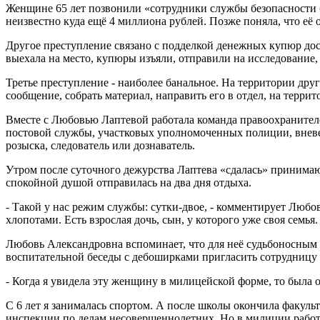
Женщине 65 лет позвонили «сотрудники службы безопасности б
неизвестно куда ещё 4 миллиона рублей. Позже поняла, что её
Другое преступление связано с подделкой денежных купюр до
выехала на место, купюры изъяли, отправили на исследование,
Третье преступление - наиболее банальное. На территории дру
сообщение, собрать материал, направить его в отдел, на терри
Вместе с Любовью Лаптевой работала команда правоохранителе
постовой службы, участковых уполномоченных полиции, вневед
розыска, следователь или дознаватель.
Утром после суточного дежурства Лаптева «сдалась» принимаю
спокойной душой отправилась на два дня отдыха.
- Такой у нас режим службы: сутки-двое, - комментирует Любо
хлопотами. Есть взрослая дочь, сын, у которого уже своя семь
Любовь Александровна вспоминает, что для неё судьбоносным с
воспитательной беседы с дебоширками пригласить сотрудницу
- Когда я увидела эту женщину в милицейской форме, то была о
С 6 лет я занималась спортом. А после школы окончила факуль
инспекции по делам несовершеннолетних. Но в милиции работат