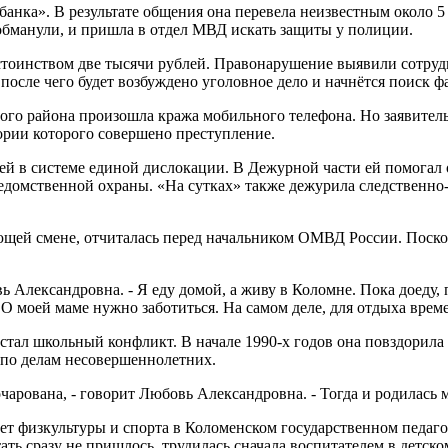
анка». В результате общения она перевела неизвестным около 5
 обманули, и пришла в отдел МВД искать защиты у полиции.
стоинством две тысячи рублей. Правонарушение выявили сотруд
 после чего будет возбуждено уголовное дело и начнётся поиск 
гого района произошла кража мобильного телефона. Но заявител
тории которого совершено преступление.
й в системе единой дислокации. В Дежурной части ей помогал 
омственной охраны. «На сутках» также дежурила следственно-о
щей смене, отчиталась перед начальником ОМВД России. Поскол
вь Александровна. - Я еду домой, а живу в Коломне. Пока доеду
я. О моей маме нужно заботиться. На самом деле, для отдыха врем
тал школьный конфликт. В начале 1990-х годов она повздорила 
 по делам несовершеннолетних.
чарована, - говорит Любовь Александровна. - Тогда и родилась м
тет физкультуры и спорта в Коломенском государственном педаг
ь сразу не пришлось, трудилась сначала воспитателем в детском