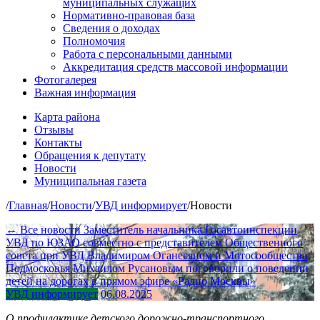
муниципальных служащих
Нормативно-правовая база
Сведения о доходах
Полномочия
Работа с персональными данными
Аккредитация средств массовой информации
Фотогалерея
Важная информация
Карта района
Отзывы
Контакты
Обращения к депутату
Новости
Муниципальная газета
/
Главная
/
Новости
/
УВД информирует
/
Новости
← Все новости
Заместитель начальника Госавтоинспекции
УВД по ЮЗАО совместно с представителем Общественного
совета при УВД Владимиром Оганесяном и Мотосообщества
Подмосковья Михаилом Русановым поговорили о поведении
детей на дорогах в прямом эфире «Радио Москвы»
УВД информирует
06.08.2025
О профилактике детского дорожно-транспортного