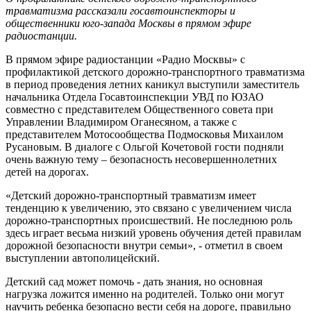
травматизма рассказали госавтоинспекторы и
общественники юго-запада Москвы в прямом эфире
радиостанции.
В прямом эфире радиостанции «Радио Москвы» с
профилактикой детского дорожно-транспортного травматизма
в период проведения летних каникул выступили заместитель
начальника Отдела Госавтоинспекции УВД по ЮЗАО
совместно с представителем Общественного совета при
Управлении Владимиром Оганесяном, а также с
представителем Мотосообщества Подмосковья Михаилом
Русановым. В диалоге с Ольгой Кочетовой гости подняли
очень важную тему – безопасность несовершеннолетних
детей на дорогах.
«Детский дорожно-транспортный травматизм имеет
тенденцию к увеличению, это связано с увеличением числа
дорожно-транспортных происшествий. Не последнюю роль
здесь играет весьма низкий уровень обучения детей правилам
дорожной безопасности внутри семьи», - отметил в своем
выступлении автополицейский.
Детский сад может помочь - дать знания, но основная
нагрузка ложится именно на родителей. Только они могут
научить ребенка безопасно вести себя на дороге, правильно